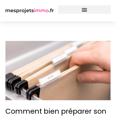
Aller
au
mesprojets
immo
.fr
contenu
Financer mon projet
Assurance prêt immobilier
Comment bien préparer son