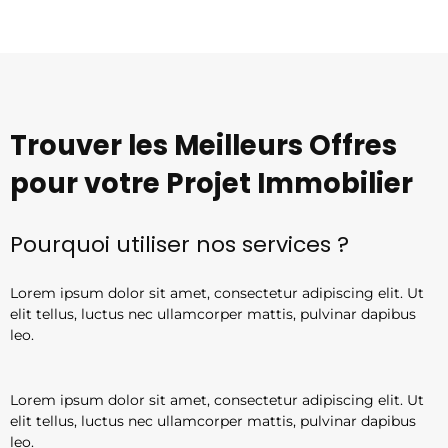
e
t
g
b
t
l
o
e
e
o
r
-
k
p
-
l
f
u
s
-
g
Trouver les Meilleurs Offres
pour votre Projet Immobilier
Pourquoi utiliser nos services ?
Lorem ipsum dolor sit amet, consectetur adipiscing elit. Ut
elit tellus, luctus nec ullamcorper mattis, pulvinar dapibus
leo.
Lorem ipsum dolor sit amet, consectetur adipiscing elit. Ut
elit tellus, luctus nec ullamcorper mattis, pulvinar dapibus
leo.