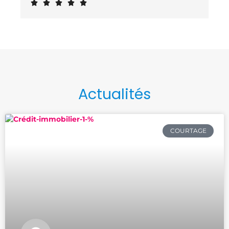
Noté





5
sur
5
Actualités
COURTAGE