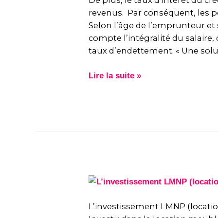
De plus, le taux d’intérêt du 
!
revenus. Par conséquent, les pe
Selon l’âge de l’emprunteur et s
compte l’intégralité du salaire,
taux d’endettement. « Une solut
Lire la suite »
L’investissement
LMNP
(location
L’investissement LMNP (locatio