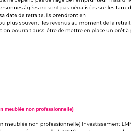
crédit ne dépend pas de l’âge de l’emprunteur mais u
rsonnes âgées ne sont pas pénalisées sur les taux de
a date de retraite, ils prendront en
 ou plus souvent, les revenus au moment de la retraite
ion pourrait aussi être de mettre en place un prêt à p
n meublée non professionnelle) Investissement LMNP