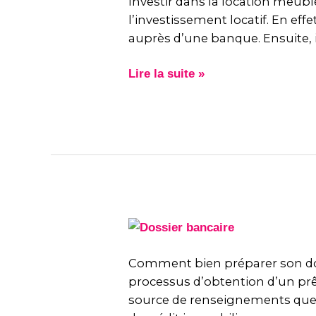
meublée
Investir dans la location meub
non
l’investissement locatif. En eff
professionnelle)
auprès d’une banque. Ensuite, 
Lire la suite »
Comment
bien
préparer
Comment bien préparer son dos
son
processus d’obtention d’un prê
dossier
source de renseignements que 