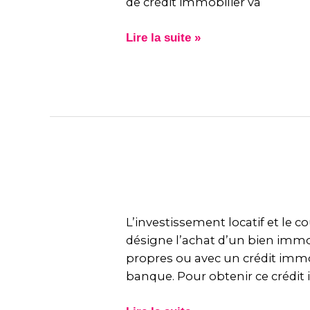
bancaire
de crédit immobilier va
?
Lire la suite »
L’investissement
locatif
L’investissement locatif et le c
et
désigne l’achat d’un bien immob
le
propres ou avec un crédit immob
courtier
banque. Pour obtenir ce crédit
immobilier