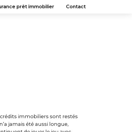
urance prêt immobilier
Contact
crédits immobiliers sont restés
 n’a jamais été aussi longue,
tinuent de jouer le jeu avec