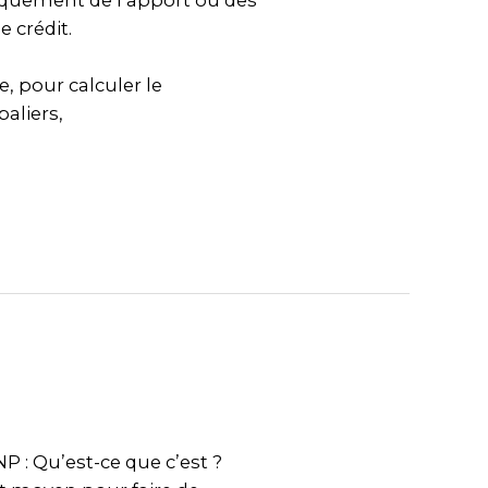
niquement de l’apport ou des
 crédit.
, pour calculer le
aliers,
 : Qu’est-ce que c’est ?