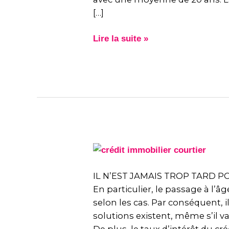
sur
[…]
20
ans
Lire la suite »
à
1
%
!
IL
N’EST
JAMAIS
IL N’EST JAMAIS TROP TARD PO
TROP
En particulier, le passage à l’âg
TARD
selon les cas. Par conséquent,
POUR
solutions existent, même s’il v
EMPRUNTER