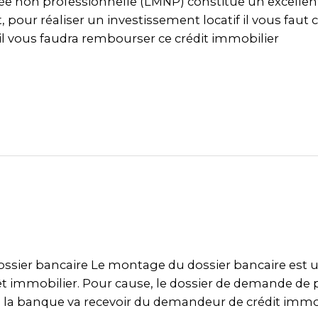
lée non professionnelle (LMNP) constitue un excelle
et, pour réaliser un investissement locatif il vous fau
il vous faudra rembourser ce crédit immobilier
sier bancaire Le montage du dossier bancaire est un
t immobilier. Pour cause, le dossier de demande de p
la banque va recevoir du demandeur de crédit immob