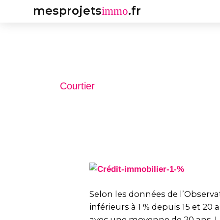
Aller
mesprojets
.fr
immo
au
contenu
Courtier
Crédit
immobilier
:
Selon les données de l’Observa
Taux
inférieurs à 1 % depuis 15 et 20
d’intérêt
avec une moyenne de 20 ans. La