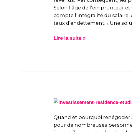
revenus. Par conséquent, les pe
Selon l’âge de l’emprunteur et s
compte l’intégralité du salaire,
taux d’endettement. « Une solut
Lire la suite »
Quand
et
pourquoi
Quand et pourquoi renégocier 
renégocier
pour de nombreuses personnes s