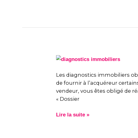
un
courtier
en
travaux
de
rénovation
?
Les
diagnostics
immobiliers
Les diagnostics immobiliers obl
obligatoires
de fournir à l’acquéreur certain
lors
vendeur, vous êtes obligé de ré
d’une
« Dossier
vente
Lire la suite »