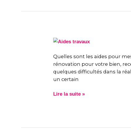
Quelles
sont
les
Quelles sont les aides pour mes
aides
rénovation pour votre bien, rec
pour
quelques difficultés dans la réa
mes
un certain
travaux
?
Lire la suite »