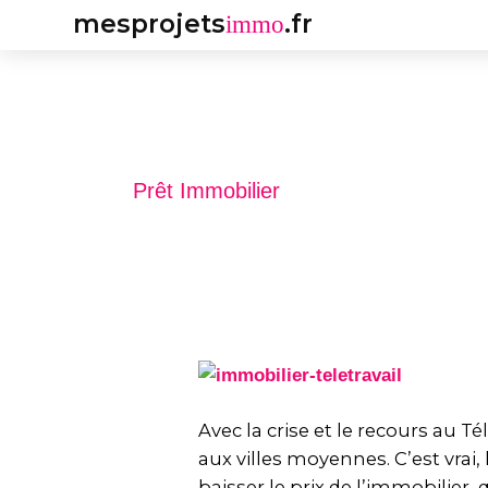
Aller
mesprojets
.fr
immo
au
contenu
Prêt Immobilier
Immobilier
2021
:
Avec la crise et le recours au 
Le
aux villes moyennes. C’est vrai,
télétravail
baisser le prix de l’immobilier, q