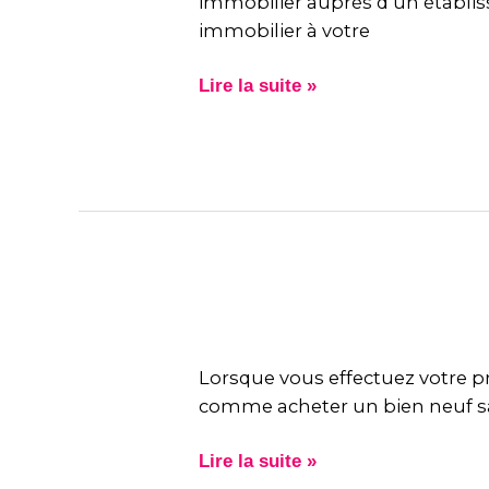
son
immobilier auprès d’un établiss
prêt
immobilier à votre
immobilier
?
Lire la suite »
Est-
ce
Lorsque vous effectuez votre p
intéressant
comme acheter un bien neuf san
d’avoir
recours
Lire la suite »
à