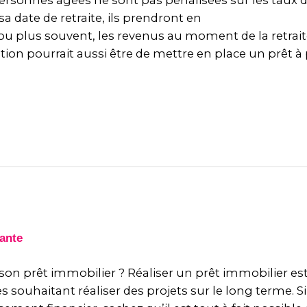
rsonnes âgées ne sont pas pénalisées sur les taux de
a date de retraite, ils prendront en
 ou plus souvent, les revenus au moment de la retraite
ion pourrait aussi être de mettre en place un prêt à p
son prêt immobilier ? Réaliser un prêt immobilier 
ouhaitant réaliser des projets sur le long terme. Si