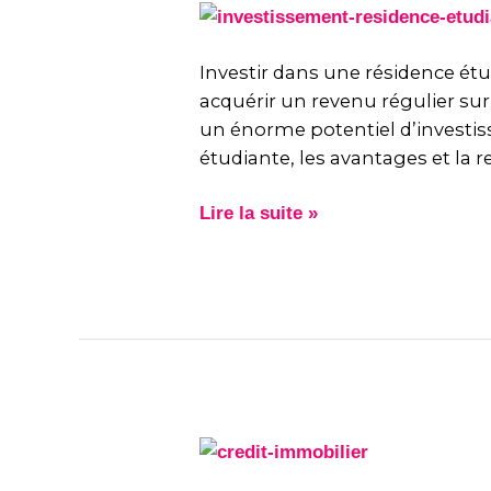
Investir
dans
une
Investir dans une résidence ét
résidence
acquérir un revenu régulier sur
étudiante
un énorme potentiel d’investiss
étudiante, les avantages et la re
Lire la suite »
Crédit
immobilier