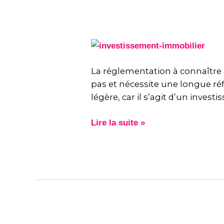
La
réglementation
à
La réglementation à connaître a
connaître
pas et nécessite une longue réfl
avant
légère, car il s’agit d’un inve
d’acheter
un
Lire la suite »
ou
louer
un
bien