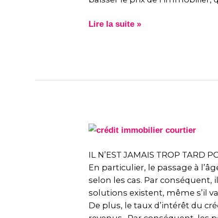
impact-
il
Lire la suite »
les
prix
dans
les
grandes
villes
?
IL
N’EST
JAMAIS
IL N’EST JAMAIS TROP TARD PO
TROP
En particulier, le passage à l’âg
TARD
selon les cas. Par conséquent,
POUR
solutions existent, même s’il v
EMPRUNTER
De plus, le taux d’intérêt du 
!