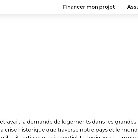
Financer mon projet
Ass
Télétravail, la demande de logements dans les grandes 
 la crise historique que traverse notre pays et le mond
u’il soit tertiaire ou résidentiel. La logique est simple 